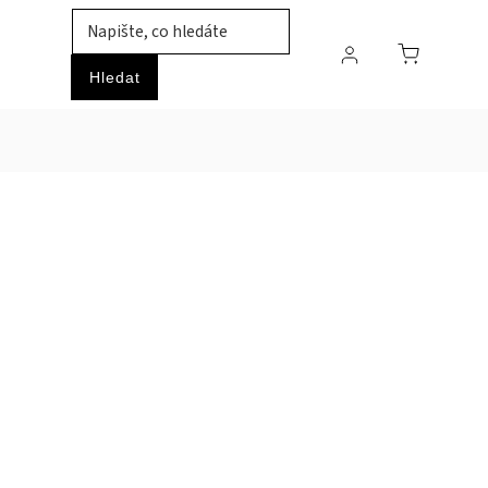
TIL
ZVÍŘATA
PRŮMYSLOVÉ ZBOŽÍ
HOBBY
Hledat