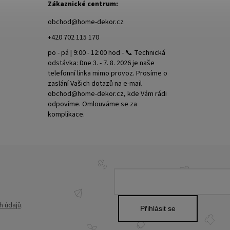
Zákaznické centrum:
obchod
@
home-dekor.cz
+420 702 115 170
po - pá | 9:00 - 12:00 hod - 📞 Technická
odstávka: Dne 3. - 7. 8. 2026 je naše
telefonní linka mimo provoz. Prosíme o
zaslání Vašich dotazů na e-mail
obchod@home-dekor.cz, kde Vám rádi
odpovíme. Omlouváme se za
komplikace.
h údajů
.
Přihlásit se