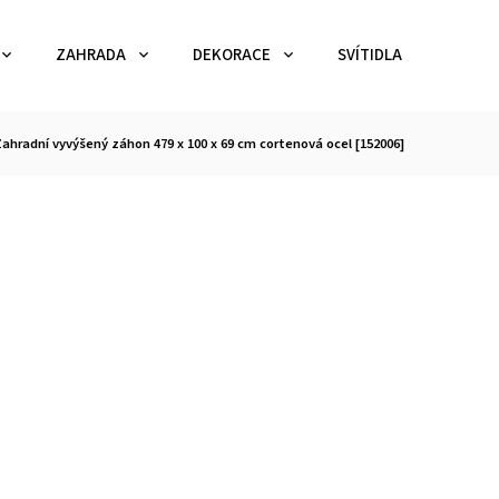
ZAHRADA
DEKORACE
SVÍTIDLA
TEX
ahradní vyvýšený záhon 479 x 100 x 69 cm cortenová ocel [152006]