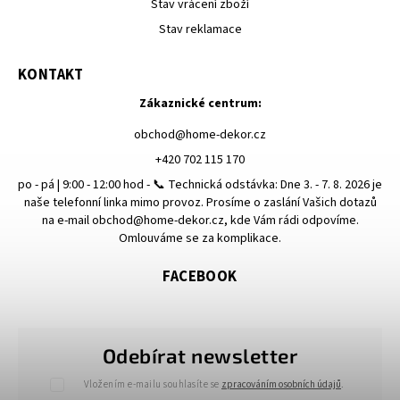
Stav vrácení zboží
Stav reklamace
KONTAKT
Zákaznické centrum:
obchod
@
home-dekor.cz
+420 702 115 170
po - pá | 9:00 - 12:00 hod - 📞 Technická odstávka: Dne 3. - 7. 8. 2026 je
naše telefonní linka mimo provoz. Prosíme o zaslání Vašich dotazů
na e-mail obchod@home-dekor.cz, kde Vám rádi odpovíme.
Omlouváme se za komplikace.
FACEBOOK
Odebírat newsletter
Vložením e-mailu souhlasíte se
zpracováním osobních údajů
.