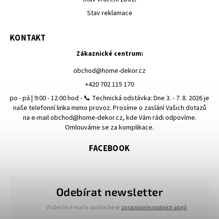
Stav reklamace
KONTAKT
Zákaznické centrum:
obchod
@
home-dekor.cz
+420 702 115 170
po - pá | 9:00 - 12:00 hod - 📞 Technická odstávka: Dne 3. - 7. 8. 2026 je
naše telefonní linka mimo provoz. Prosíme o zaslání Vašich dotazů
na e-mail obchod@home-dekor.cz, kde Vám rádi odpovíme.
Omlouváme se za komplikace.
FACEBOOK
Odebírat newsletter
Vložením e-mailu souhlasíte se
zpracováním osobních údajů
.