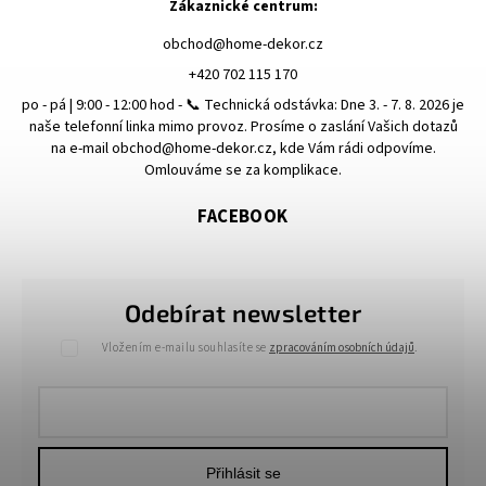
Zákaznické centrum:
obchod
@
home-dekor.cz
+420 702 115 170
po - pá | 9:00 - 12:00 hod - 📞 Technická odstávka: Dne 3. - 7. 8. 2026 je
naše telefonní linka mimo provoz. Prosíme o zaslání Vašich dotazů
na e-mail obchod@home-dekor.cz, kde Vám rádi odpovíme.
Omlouváme se za komplikace.
FACEBOOK
Odebírat newsletter
Vložením e-mailu souhlasíte se
zpracováním osobních údajů
.
Přihlásit se