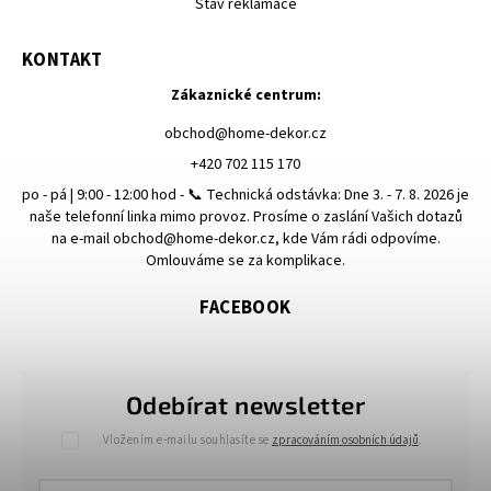
Stav reklamace
KONTAKT
Zákaznické centrum:
obchod
@
home-dekor.cz
+420 702 115 170
po - pá | 9:00 - 12:00 hod - 📞 Technická odstávka: Dne 3. - 7. 8. 2026 je
naše telefonní linka mimo provoz. Prosíme o zaslání Vašich dotazů
na e-mail obchod@home-dekor.cz, kde Vám rádi odpovíme.
Omlouváme se za komplikace.
FACEBOOK
Odebírat newsletter
Vložením e-mailu souhlasíte se
zpracováním osobních údajů
.