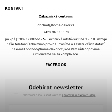
KONTAKT
Zákaznické centrum:
obchod
@
home-dekor.cz
+420 702 115 170
po - pá | 9:00 - 12:00 hod - 📞 Technická odstávka: Dne 3. - 7. 8. 2026 je
naše telefonní linka mimo provoz. Prosíme o zaslání Vašich dotazů
na e-mail obchod@home-dekor.cz, kde Vám rádi odpovíme.
Omlouváme se za komplikace.
FACEBOOK
Odebírat newsletter
Vložením e-mailu souhlasíte se
zpracováním osobních údajů
.