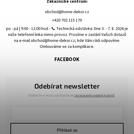
Zákaznické centrum:
obchod
@
home-dekor.cz
+420 702 115 170
po - pá | 9:00 - 12:00 hod - 📞 Technická odstávka: Dne 3. - 7. 8. 2026 je
naše telefonní linka mimo provoz. Prosíme o zaslání Vašich dotazů
na e-mail obchod@home-dekor.cz, kde Vám rádi odpovíme.
Omlouváme se za komplikace.
FACEBOOK
Odebírat newsletter
Vložením e-mailu souhlasíte se
zpracováním osobních údajů
.
Přihlásit se