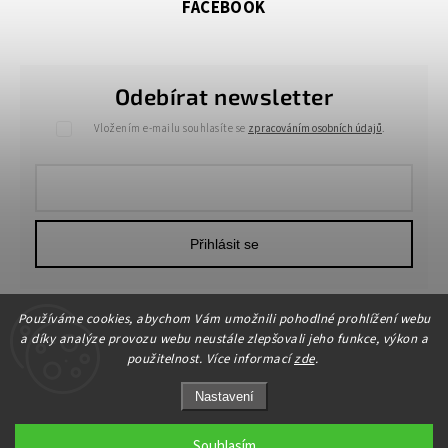
FACEBOOK
Odebírat newsletter
Vložením e-mailu souhlasíte se
zpracováním osobních údajů
.
Přihlásit se
Používáme cookies, abychom Vám umožnili pohodlné prohlížení webu
a díky analýze provozu webu neustále zlepšovali jeho funkce, výkon a
použitelnost. Více informací
zde
.
Nastavení
Copyright 2026
HOME-DEKOR.cz
. Všechna práva vyhrazena.
Upravit nastavení cookies
Souhlasím