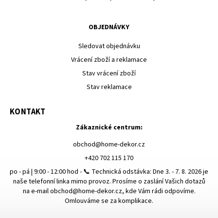
OBJEDNÁVKY
Sledovat objednávku
Vrácení zboží a reklamace
Stav vrácení zboží
Stav reklamace
KONTAKT
Zákaznické centrum:
obchod
@
home-dekor.cz
+420 702 115 170
po - pá | 9:00 - 12:00 hod - 📞 Technická odstávka: Dne 3. - 7. 8. 2026 je
naše telefonní linka mimo provoz. Prosíme o zaslání Vašich dotazů
na e-mail obchod@home-dekor.cz, kde Vám rádi odpovíme.
Omlouváme se za komplikace.