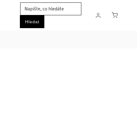
TIL
ZVÍŘATA
PRŮMYSLOVÉ ZBOŽÍ
HOBBY
Hledat