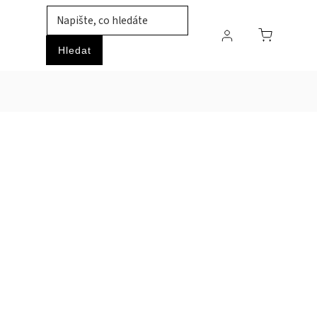
TIL
ZVÍŘATA
PRŮMYSLOVÉ ZBOŽÍ
HOBBY
Hledat