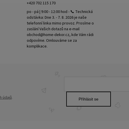
+420 702 115 170
po - pá | 9:00 - 12:00 hod - 📞 Technická
odstávka: Dne 3. - 7. 8. 2026 je naše
telefonní linka mimo provoz. Prosíme o
zaslání Vašich dotazů na e-mail
obchod@home-dekor.cz, kde Vám rádi
odpovíme. Omlouváme se za
komplikace.
h údajů
.
Přihlásit se