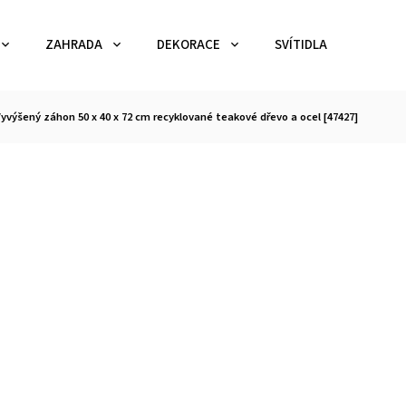
ZAHRADA
DEKORACE
SVÍTIDLA
TEX
yvýšený záhon 50 x 40 x 72 cm recyklované teakové dřevo a ocel [47427]