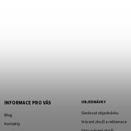
OBJEDNÁVKY
INFORMACE PRO VÁS
Sledovat objednávku
Blog
Vrácení zboží a reklamace
Kontakty
Stav vrácení zboží