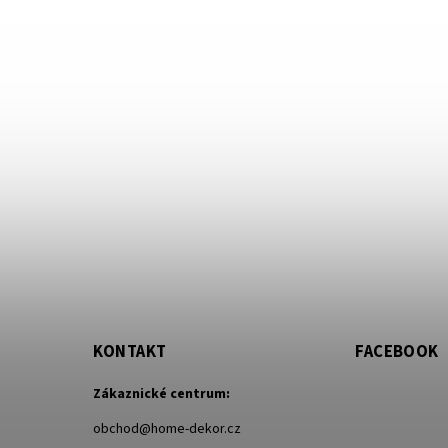
KONTAKT
FACEBOOK
Zákaznické centrum:
obchod
@
home-dekor.cz