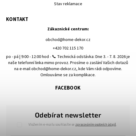
Stav reklamace
KONTAKT
Zákaznické centrum:
obchod
@
home-dekor.cz
+420 702 115 170
po - pá | 9:00 - 12:00 hod - 📞 Technická odstávka: Dne 3. - 7. 8. 2026 je
naše telefonní linka mimo provoz. Prosíme o zaslání Vašich dotazů
na e-mail obchod@home-dekor.cz, kde Vám rádi odpovíme.
Omlouváme se za komplikace.
FACEBOOK
Odebírat newsletter
Vložením e-mailu souhlasíte se
zpracováním osobních údajů
.