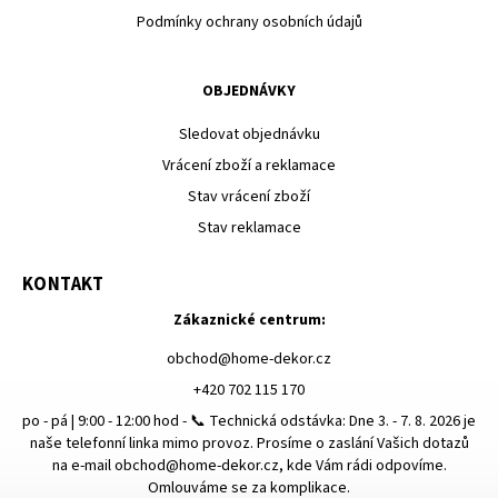
Podmínky ochrany osobních údajů
OBJEDNÁVKY
Sledovat objednávku
Vrácení zboží a reklamace
Stav vrácení zboží
Stav reklamace
KONTAKT
Zákaznické centrum:
obchod
@
home-dekor.cz
+420 702 115 170
po - pá | 9:00 - 12:00 hod - 📞 Technická odstávka: Dne 3. - 7. 8. 2026 je
naše telefonní linka mimo provoz. Prosíme o zaslání Vašich dotazů
na e-mail obchod@home-dekor.cz, kde Vám rádi odpovíme.
Omlouváme se za komplikace.