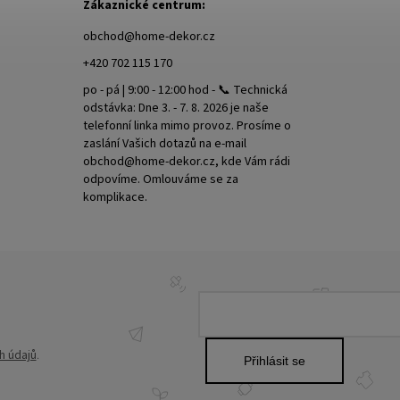
Zákaznické centrum:
obchod
@
home-dekor.cz
+420 702 115 170
po - pá | 9:00 - 12:00 hod - 📞 Technická
odstávka: Dne 3. - 7. 8. 2026 je naše
telefonní linka mimo provoz. Prosíme o
zaslání Vašich dotazů na e-mail
obchod@home-dekor.cz, kde Vám rádi
odpovíme. Omlouváme se za
komplikace.
h údajů
.
Přihlásit se