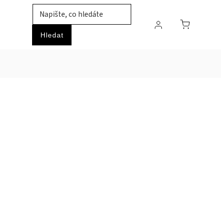
TIL
ZVÍŘATA
PRŮMYSLOVÉ ZBOŽÍ
HOBBY
Hledat