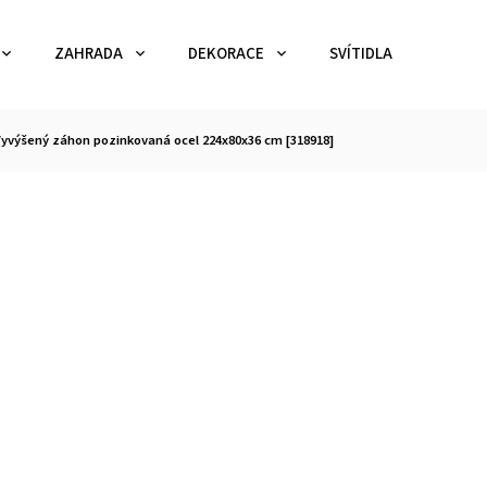
ZAHRADA
DEKORACE
SVÍTIDLA
TEX
yvýšený záhon pozinkovaná ocel 224x80x36 cm [318918]