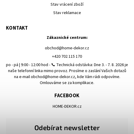
Stav vrácení zboží
Stav reklamace
KONTAKT
Zákaznické centrum:
obchod
@
home-dekor.cz
+420 702 115 170
po - pá | 9:00 - 12:00 hod - 📞 Technická odstávka: Dne 3. - 7. 8. 2026 je
naše telefonní linka mimo provoz. Prosíme o zaslání Vašich dotazů
na e-mail obchod@home-dekor.cz, kde Vám rádi odpovíme.
Omlouváme se za komplikace.
FACEBOOK
HOME-DEKOR.cz
Odebírat newsletter