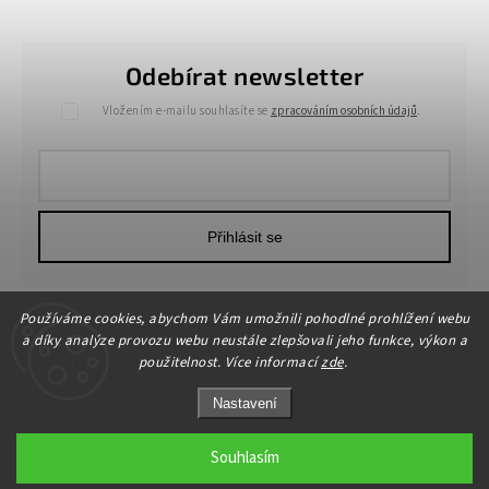
Odebírat newsletter
Vložením e-mailu souhlasíte se
zpracováním osobních údajů
.
Přihlásit se
Používáme cookies, abychom Vám umožnili pohodlné prohlížení webu
a díky analýze provozu webu neustále zlepšovali jeho funkce, výkon a
použitelnost. Více informací
zde
.
Nastavení
Copyright 2026
HOME-DEKOR.cz
. Všechna práva vyhrazena.
Upravit nastavení cookies
Souhlasím
Grafický návrh vytvořil a nakódoval
Shoptak.cz