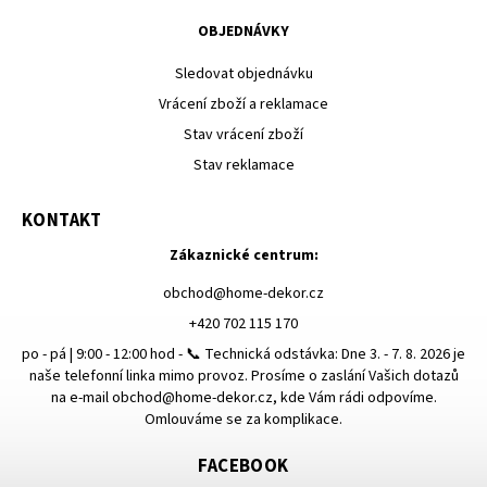
OBJEDNÁVKY
Sledovat objednávku
Vrácení zboží a reklamace
Stav vrácení zboží
Stav reklamace
KONTAKT
Zákaznické centrum:
obchod
@
home-dekor.cz
+420 702 115 170
po - pá | 9:00 - 12:00 hod - 📞 Technická odstávka: Dne 3. - 7. 8. 2026 je
naše telefonní linka mimo provoz. Prosíme o zaslání Vašich dotazů
na e-mail obchod@home-dekor.cz, kde Vám rádi odpovíme.
Omlouváme se za komplikace.
FACEBOOK