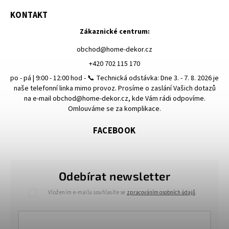
KONTAKT
Zákaznické centrum:
obchod
@
home-dekor.cz
+420 702 115 170
po - pá | 9:00 - 12:00 hod - 📞 Technická odstávka: Dne 3. - 7. 8. 2026 je
naše telefonní linka mimo provoz. Prosíme o zaslání Vašich dotazů
na e-mail obchod@home-dekor.cz, kde Vám rádi odpovíme.
Omlouváme se za komplikace.
FACEBOOK
Odebírat newsletter
Vložením e-mailu souhlasíte se
zpracováním osobních údajů
.