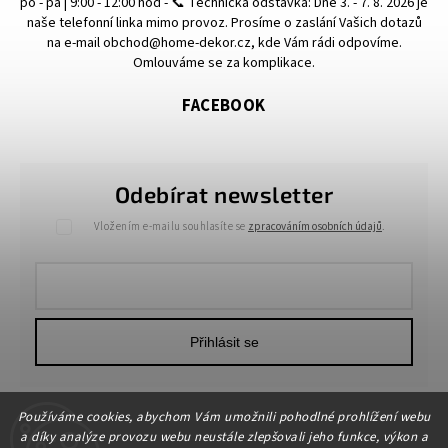
po - pá | 9:00 - 12:00 hod - 📞 Technická odstávka: Dne 3. - 7. 8. 2026 je
naše telefonní linka mimo provoz. Prosíme o zaslání Vašich dotazů
na e-mail obchod@home-dekor.cz, kde Vám rádi odpovíme.
Omlouváme se za komplikace.
FACEBOOK
Odebírat newsletter
Vložením e-mailu souhlasíte se
zpracováním osobních údajů
.
Přihlásit se
Používáme cookies, abychom Vám umožnili pohodlné prohlížení webu
a díky analýze provozu webu neustále zlepšovali jeho funkce, výkon a