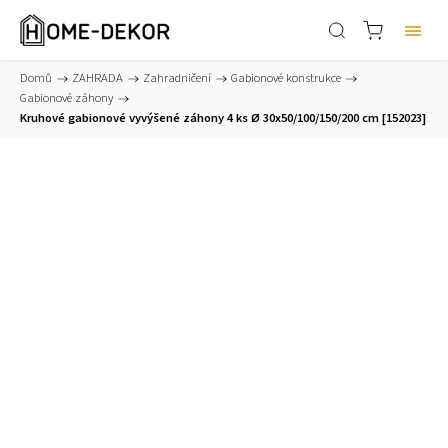
Domů
/
ZAHRADA
/
Zahradničení
/
Gabionové konstrukce
/
Gabionové záhony
/
Kruhové gabionové vyvýšené záhony 4 ks Ø 30x50/100/150/200 cm [152023]