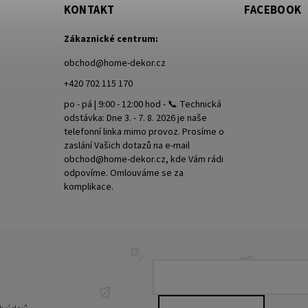
KONTAKT
FACEBOOK
Zákaznické centrum:
obchod
@
home-dekor.cz
+420 702 115 170
po - pá | 9:00 - 12:00 hod - 📞 Technická
odstávka: Dne 3. - 7. 8. 2026 je naše
telefonní linka mimo provoz. Prosíme o
zaslání Vašich dotazů na e-mail
obchod@home-dekor.cz, kde Vám rádi
odpovíme. Omlouváme se za
komplikace.