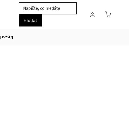
TIL
ZVÍŘATA
PRŮMYSLOVÉ ZBOŽÍ
HOBBY
Hledat
[152047]