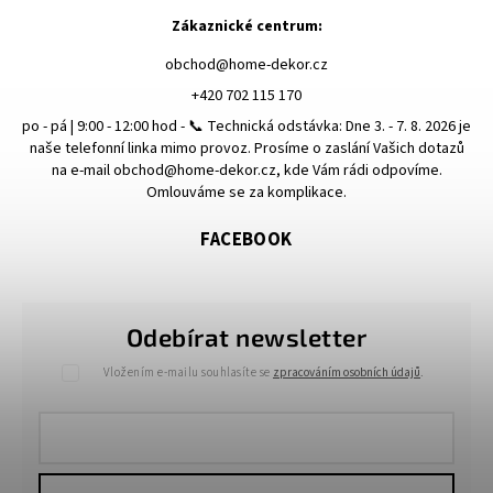
Zákaznické centrum:
obchod
@
home-dekor.cz
+420 702 115 170
po - pá | 9:00 - 12:00 hod - 📞 Technická odstávka: Dne 3. - 7. 8. 2026 je
naše telefonní linka mimo provoz. Prosíme o zaslání Vašich dotazů
na e-mail obchod@home-dekor.cz, kde Vám rádi odpovíme.
Omlouváme se za komplikace.
FACEBOOK
Odebírat newsletter
Vložením e-mailu souhlasíte se
zpracováním osobních údajů
.