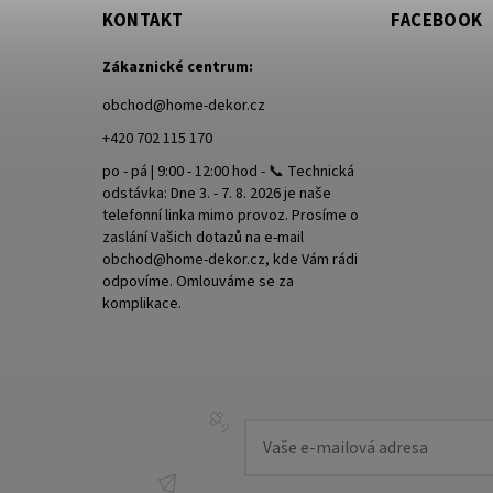
KONTAKT
FACEBOOK
Zákaznické centrum:
obchod
@
home-dekor.cz
+420 702 115 170
po - pá | 9:00 - 12:00 hod - 📞 Technická
odstávka: Dne 3. - 7. 8. 2026 je naše
telefonní linka mimo provoz. Prosíme o
zaslání Vašich dotazů na e-mail
obchod@home-dekor.cz, kde Vám rádi
odpovíme. Omlouváme se za
komplikace.