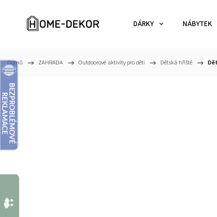
DÁRKY
NÁBYTEK
Domů
/
ZAHRADA
/
Outdoorové aktivity pro děti
/
Dětská hřiště
/
Dět