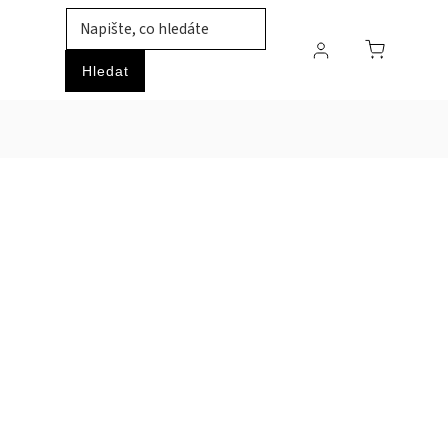
TIL
ZVÍŘATA
PRŮMYSLOVÉ ZBOŽÍ
HOBBY
Hledat