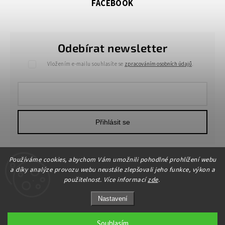
FACEBOOK
Odebírat newsletter
Vložením e-mailu souhlasíte se
zpracováním osobních údajů
.
Přihlásit se
Používáme cookies, abychom Vám umožnili pohodlné prohlížení webu
a díky analýze provozu webu neustále zlepšovali jeho funkce, výkon a
použitelnost. Více informací
zde
.
Nastavení
Copyright 2026
HOME-DEKOR.cz
. Všechna práva vyhrazena.
Upravit nastavení cookies
Souhlasím