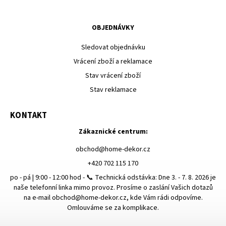
OBJEDNÁVKY
Sledovat objednávku
Vrácení zboží a reklamace
Stav vrácení zboží
Stav reklamace
KONTAKT
Zákaznické centrum:
obchod
@
home-dekor.cz
+420 702 115 170
po - pá | 9:00 - 12:00 hod - 📞 Technická odstávka: Dne 3. - 7. 8. 2026 je
naše telefonní linka mimo provoz. Prosíme o zaslání Vašich dotazů
na e-mail obchod@home-dekor.cz, kde Vám rádi odpovíme.
Omlouváme se za komplikace.