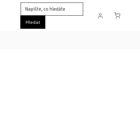
TIL
ZVÍŘATA
PRŮMYSLOVÉ ZBOŽÍ
HOBBY
Hledat