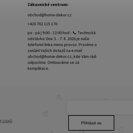
Zákaznické centrum:
obchod
@
home-dekor.cz
+420 702 115 170
po - pá | 9:00 - 12:00 hod - 📞 Technická
odstávka: Dne 3. - 7. 8. 2026 je naše
telefonní linka mimo provoz. Prosíme o
zaslání Vašich dotazů na e-mail
obchod@home-dekor.cz, kde Vám rádi
odpovíme. Omlouváme se za
komplikace.
h údajů
.
Přihlásit se