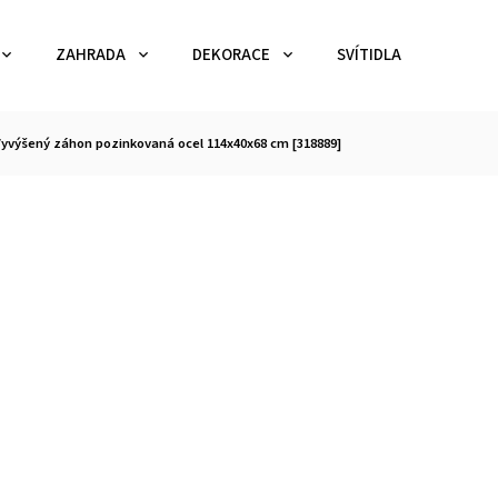
ZAHRADA
DEKORACE
SVÍTIDLA
TEX
yvýšený záhon pozinkovaná ocel 114x40x68 cm [318889]