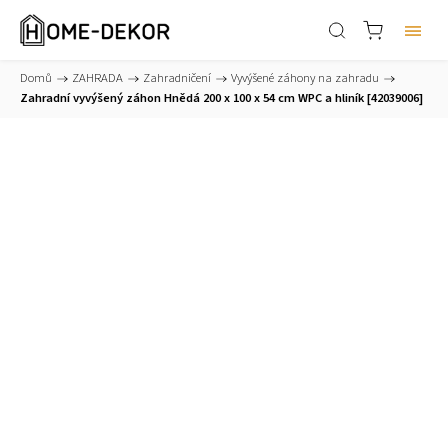
Domů
/
ZAHRADA
/
Zahradničení
/
Vyvýšené záhony na zahradu
/
Zahradní vyvýšený záhon Hnědá 200 x 100 x 54 cm WPC a hliník [42039006]