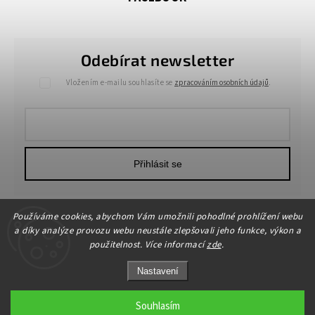
Odebírat newsletter
Vložením e-mailu souhlasíte se
zpracováním osobních údajů
.
Přihlásit se
Používáme cookies, abychom Vám umožnili pohodlné prohlížení webu
a díky analýze provozu webu neustále zlepšovali jeho funkce, výkon a
použitelnost. Více informací
zde
.
Nastavení
Copyright 2026
HOME-DEKOR.cz
. Všechna práva vyhrazena.
Upravit nastavení cookies
Souhlasím