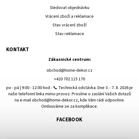
Sledovat objednávku
Vrácení zboží a reklamace
Stav vrácení zboží
Stav reklamace
KONTAKT
Zákaznické centrum:
obchod
@
home-dekor.cz
+420 702 115 170
po - pá | 9:00 - 12:00 hod - 📞 Technická odstávka: Dne 3. - 7. 8. 2026 je
naše telefonní linka mimo provoz. Prosíme o zaslání Vašich dotazů
na e-mail obchod@home-dekor.cz, kde Vám rádi odpovíme.
Omlouváme se za komplikace.
FACEBOOK