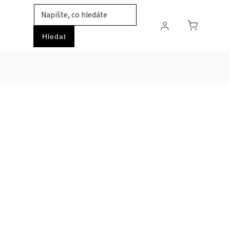
TIL
ZVÍŘATA
PRŮMYSLOVÉ ZBOŽÍ
HOBBY
Hledat