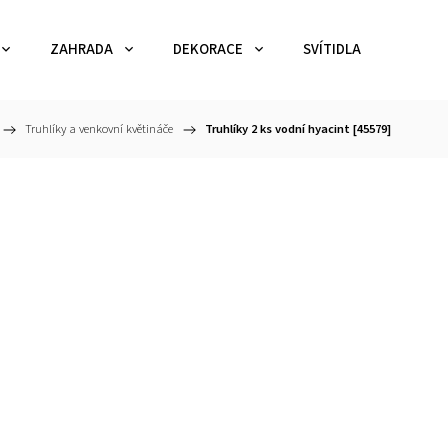
ZAHRADA
DEKORACE
SVÍTIDLA
TEX
/
Truhlíky a venkovní květináče
/
Truhlíky 2 ks vodní hyacint [45579]