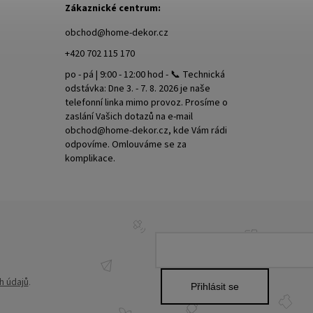
Zákaznické centrum:
obchod
@
home-dekor.cz
+420 702 115 170
po - pá | 9:00 - 12:00 hod - 📞 Technická
odstávka: Dne 3. - 7. 8. 2026 je naše
telefonní linka mimo provoz. Prosíme o
zaslání Vašich dotazů na e-mail
obchod@home-dekor.cz, kde Vám rádi
odpovíme. Omlouváme se za
komplikace.
h údajů
.
Přihlásit se