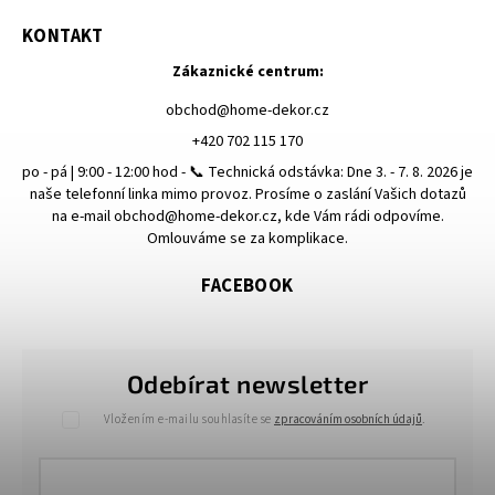
KONTAKT
Zákaznické centrum:
obchod
@
home-dekor.cz
+420 702 115 170
po - pá | 9:00 - 12:00 hod - 📞 Technická odstávka: Dne 3. - 7. 8. 2026 je
naše telefonní linka mimo provoz. Prosíme o zaslání Vašich dotazů
na e-mail obchod@home-dekor.cz, kde Vám rádi odpovíme.
Omlouváme se za komplikace.
FACEBOOK
Odebírat newsletter
Vložením e-mailu souhlasíte se
zpracováním osobních údajů
.