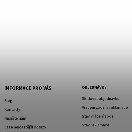
OBJEDNÁVKY
INFORMACE PRO VÁS
Sledovat objednávku
Blog
Vrácení zboží a reklamace
Kontakty
Stav vrácení zboží
Napište nám
Stav reklamace
Vaše nejčastější dotazy