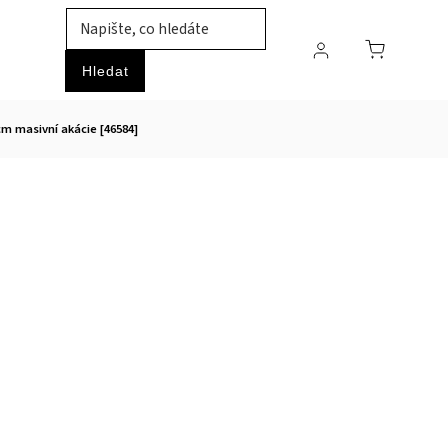
TIL
ZVÍŘATA
PRŮMYSLOVÉ ZBOŽÍ
HOBBY
Hledat
 cm masivní akácie [46584]