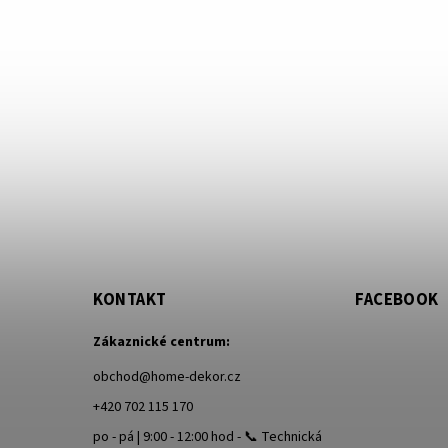
KONTAKT
FACEBOOK
Zákaznické centrum:
obchod
@
home-dekor.cz
+420 702 115 170
po - pá | 9:00 - 12:00 hod - 📞 Technická