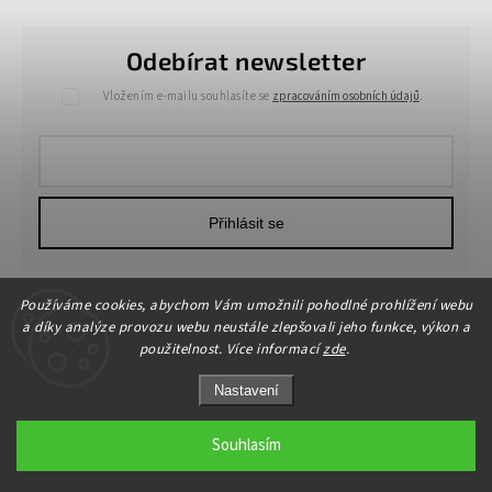
Odebírat newsletter
Vložením e-mailu souhlasíte se
zpracováním osobních údajů
.
Přihlásit se
Používáme cookies, abychom Vám umožnili pohodlné prohlížení webu
a díky analýze provozu webu neustále zlepšovali jeho funkce, výkon a
použitelnost. Více informací
zde
.
Nastavení
Copyright 2026
HOME-DEKOR.cz
. Všechna práva vyhrazena.
Upravit nastavení cookies
Souhlasím
Grafický návrh vytvořil a nakódoval
Shoptak.cz