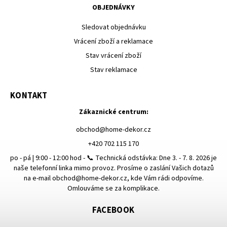
OBJEDNÁVKY
Sledovat objednávku
Vrácení zboží a reklamace
Stav vrácení zboží
Stav reklamace
KONTAKT
Zákaznické centrum:
obchod
@
home-dekor.cz
+420 702 115 170
po - pá | 9:00 - 12:00 hod - 📞 Technická odstávka: Dne 3. - 7. 8. 2026 je
naše telefonní linka mimo provoz. Prosíme o zaslání Vašich dotazů
na e-mail obchod@home-dekor.cz, kde Vám rádi odpovíme.
Omlouváme se za komplikace.
FACEBOOK