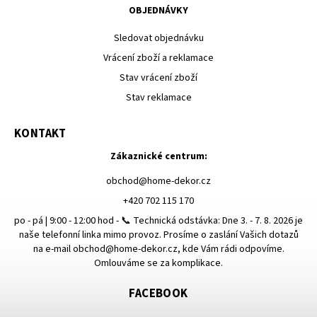
OBJEDNÁVKY
Sledovat objednávku
Vrácení zboží a reklamace
Stav vrácení zboží
Stav reklamace
KONTAKT
Zákaznické centrum:
obchod
@
home-dekor.cz
+420 702 115 170
po - pá | 9:00 - 12:00 hod - 📞 Technická odstávka: Dne 3. - 7. 8. 2026 je
naše telefonní linka mimo provoz. Prosíme o zaslání Vašich dotazů
na e-mail obchod@home-dekor.cz, kde Vám rádi odpovíme.
Omlouváme se za komplikace.
FACEBOOK