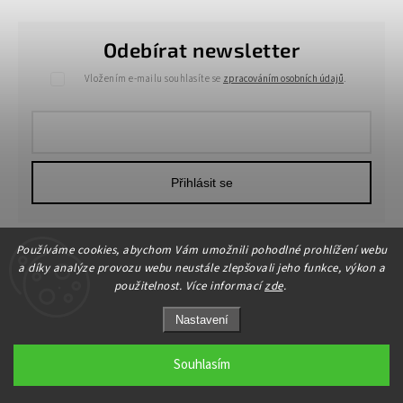
Odebírat newsletter
Vložením e-mailu souhlasíte se
zpracováním osobních údajů
.
Přihlásit se
Používáme cookies, abychom Vám umožnili pohodlné prohlížení webu
a díky analýze provozu webu neustále zlepšovali jeho funkce, výkon a
použitelnost. Více informací
zde
.
Nastavení
Copyright 2026
HOME-DEKOR.cz
. Všechna práva vyhrazena.
Upravit nastavení cookies
Souhlasím
Grafický návrh vytvořil a nakódoval
Shoptak.cz