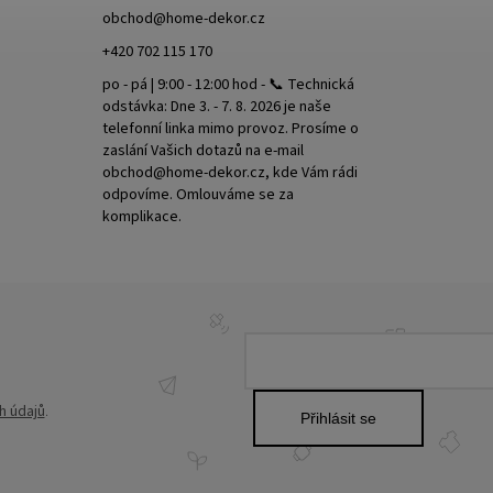
obchod
@
home-dekor.cz
+420 702 115 170
po - pá | 9:00 - 12:00 hod - 📞 Technická
odstávka: Dne 3. - 7. 8. 2026 je naše
telefonní linka mimo provoz. Prosíme o
zaslání Vašich dotazů na e-mail
obchod@home-dekor.cz, kde Vám rádi
odpovíme. Omlouváme se za
komplikace.
h údajů
.
Přihlásit se