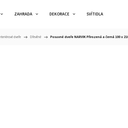
ZAHRADA
DEKORACE
SVÍTIDLA
TEX
nteriérové dveře
/
Dřevěné
/
Posuvné dveře NARVIK Přirozená a černá 100 x 210