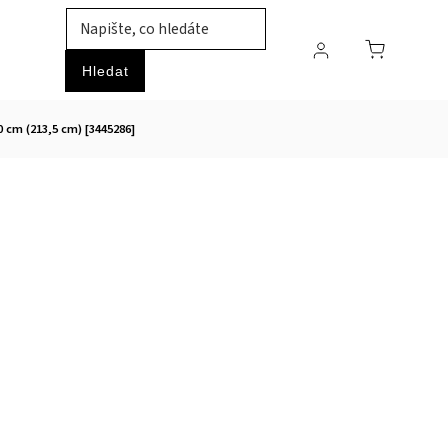
TIL
ZVÍŘATA
PRŮMYSLOVÉ ZBOŽÍ
HOBBY
Hledat
 cm (213,5 cm) [3445286]