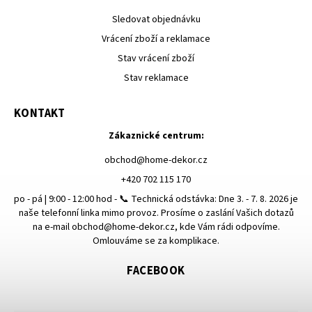
Sledovat objednávku
Vrácení zboží a reklamace
Stav vrácení zboží
Stav reklamace
KONTAKT
Zákaznické centrum:
obchod
@
home-dekor.cz
+420 702 115 170
po - pá | 9:00 - 12:00 hod - 📞 Technická odstávka: Dne 3. - 7. 8. 2026 je
naše telefonní linka mimo provoz. Prosíme o zaslání Vašich dotazů
na e-mail obchod@home-dekor.cz, kde Vám rádi odpovíme.
Omlouváme se za komplikace.
FACEBOOK