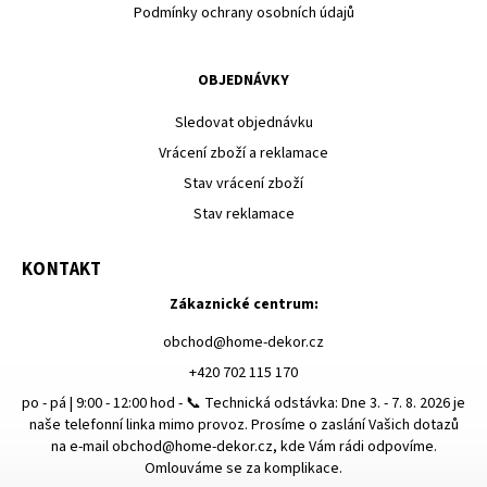
Podmínky ochrany osobních údajů
OBJEDNÁVKY
Sledovat objednávku
Vrácení zboží a reklamace
Stav vrácení zboží
Stav reklamace
KONTAKT
Zákaznické centrum:
obchod
@
home-dekor.cz
+420 702 115 170
po - pá | 9:00 - 12:00 hod - 📞 Technická odstávka: Dne 3. - 7. 8. 2026 je
naše telefonní linka mimo provoz. Prosíme o zaslání Vašich dotazů
na e-mail obchod@home-dekor.cz, kde Vám rádi odpovíme.
Omlouváme se za komplikace.