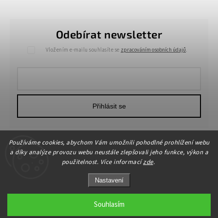
Odebírat newsletter
Vložením e-mailu souhlasíte se
zpracováním osobních údajů
.
Přihlásit se
Používáme cookies, abychom Vám umožnili pohodlné prohlížení webu
a díky analýze provozu webu neustále zlepšovali jeho funkce, výkon a
použitelnost. Více informací
zde
.
Nastavení
Copyright 2026
HOME-DEKOR.cz
. Všechna práva vyhrazena.
Upravit nastavení cookies
Souhlasím
Grafický návrh vytvořil a nakódoval
Shoptak.cz