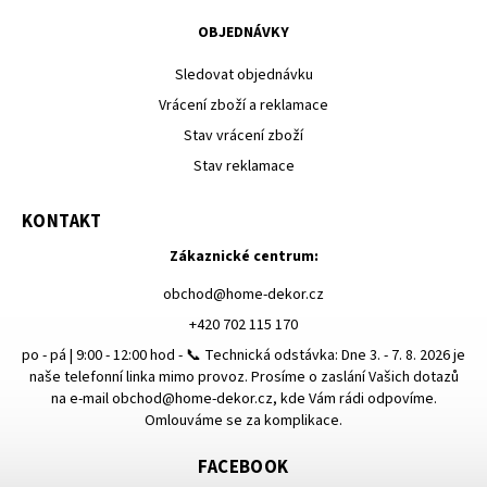
OBJEDNÁVKY
Sledovat objednávku
Vrácení zboží a reklamace
Stav vrácení zboží
Stav reklamace
KONTAKT
Zákaznické centrum:
obchod
@
home-dekor.cz
+420 702 115 170
po - pá | 9:00 - 12:00 hod - 📞 Technická odstávka: Dne 3. - 7. 8. 2026 je
naše telefonní linka mimo provoz. Prosíme o zaslání Vašich dotazů
na e-mail obchod@home-dekor.cz, kde Vám rádi odpovíme.
Omlouváme se za komplikace.
FACEBOOK