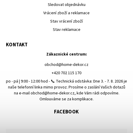
Sledovat objednávku
Vrácení zboží a reklamace
Stav vrácení zboží
Stav reklamace
KONTAKT
Zákaznické centrum:
obchod
@
home-dekor.cz
+420 702 115 170
po - pá | 9:00 - 12:00 hod - 📞 Technická odstávka: Dne 3. - 7. 8. 2026 je
naše telefonní linka mimo provoz. Prosíme o zaslání Vašich dotazů
na e-mail obchod@home-dekor.cz, kde Vám rádi odpovíme.
Omlouváme se za komplikace.
FACEBOOK