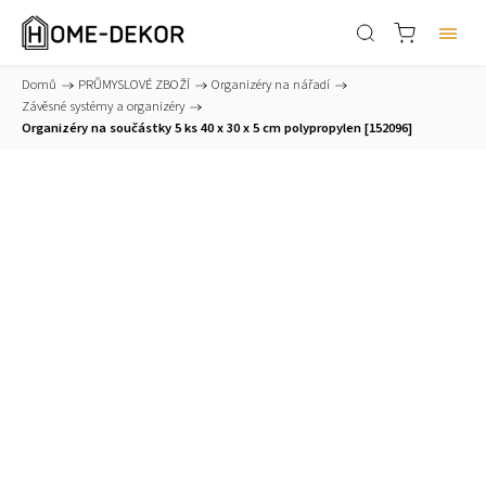
Domů
/
PRŮMYSLOVÉ ZBOŽÍ
/
Organizéry na nářadí
/
Závěsné systémy a organizéry
/
Organizéry na součástky 5 ks 40 x 30 x 5 cm polypropylen [152096]