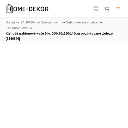
Domů
/
ZAHRADA
/
Zahradničení
/
Gabionové konstrukce
/
Gabionové koše
/
Klenuté gabionové koše 5 ks 200x50x120/140cm pozinkované železo
[3146344]