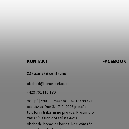
KONTAKT
FACEBOOK
Zákaznické centrum:
obchod
@
home-dekor.cz
+420 702 115 170
po - pá | 9:00 - 12:00 hod - 📞 Technická
odstávka: Dne 3. - 7. 8. 2026 je naše
telefonní linka mimo provoz. Prosíme o
zaslání Vašich dotazů na e-mail
obchod@home-dekor.cz, kde Vám rádi