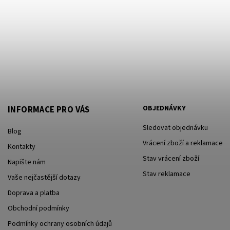
OBJEDNÁVKY
INFORMACE PRO VÁS
Sledovat objednávku
Blog
Vrácení zboží a reklamace
Kontakty
Stav vrácení zboží
Napište nám
Stav reklamace
Vaše nejčastější dotazy
Doprava a platba
Obchodní podmínky
Podmínky ochrany osobních údajů