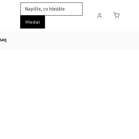
TIL
ZVÍŘATA
PRŮMYSLOVÉ ZBOŽÍ
HOBBY
Hledat
540]