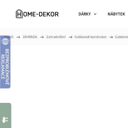
DÁRKY
NÁBYTEK
Domů
/
ZAHRADA
/
Zahradničení
/
Gabionové konstrukce
/
Gabionov