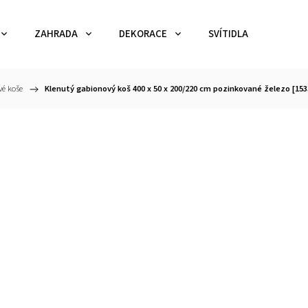
ZAHRADA
DEKORACE
SVÍTIDLA
TEX
é koše
/
Klenutý gabionový koš 400 x 50 x 200/220 cm pozinkované železo [153