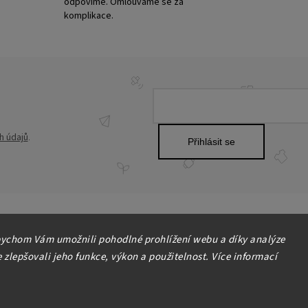
odpovíme. Omlouváme se za
komplikace.
h údajů
.
Přihlásit se
ychom Vám umožnili pohodlné prohlížení webu a díky analýze
zlepšovali jeho funkce, výkon a použitelnost. Více informací
Copyright 2026
HOME-DEKOR.cz
. Všechna práva vyhrazena.
Upravit nastavení cookies
Grafický návrh vytvořil a nakódoval
Shoptak.cz