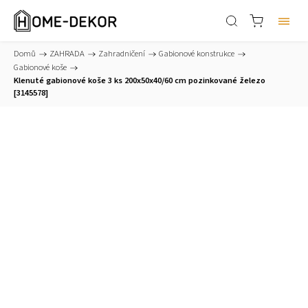
Domů
/
ZAHRADA
/
Zahradničení
/
Gabionové konstrukce
/
Gabionové koše
/
Klenuté gabionové koše 3 ks 200x50x40/60 cm pozinkované železo
[3145578]