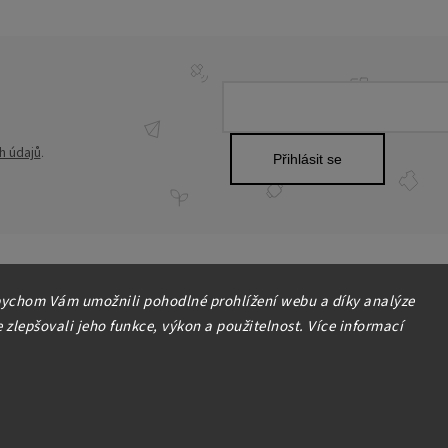
h údajů
.
Přihlásit se
ychom Vám umožnili pohodlné prohlížení webu a díky analýze
zlepšovali jeho funkce, výkon a použitelnost. Více informací
Copyright 2026
HOME-DEKOR.cz
. Všechna práva vyhrazena.
Upravit nastavení cookies
Grafický návrh vytvořil a nakódoval
Shoptak.cz