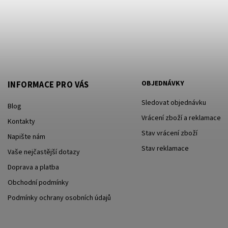
OBJEDNÁVKY
INFORMACE PRO VÁS
Sledovat objednávku
Blog
Vrácení zboží a reklamace
Kontakty
Stav vrácení zboží
Napište nám
Stav reklamace
Vaše nejčastější dotazy
Doprava a platba
Obchodní podmínky
Podmínky ochrany osobních údajů