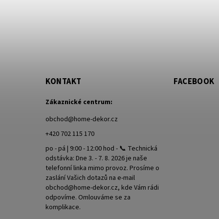
KONTAKT
FACEBOOK
Zákaznické centrum:
obchod
@
home-dekor.cz
+420 702 115 170
po - pá | 9:00 - 12:00 hod - 📞 Technická
odstávka: Dne 3. - 7. 8. 2026 je naše
telefonní linka mimo provoz. Prosíme o
zaslání Vašich dotazů na e-mail
obchod@home-dekor.cz, kde Vám rádi
odpovíme. Omlouváme se za
komplikace.