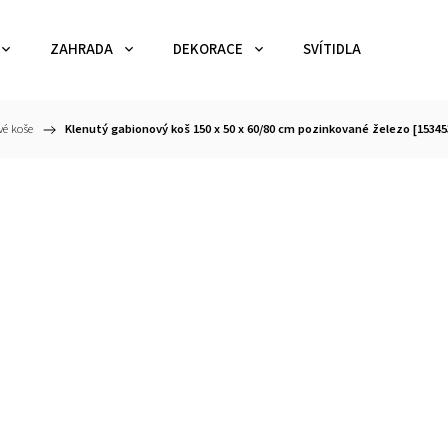
ZAHRADA
DEKORACE
SVÍTIDLA
TEX
é koše
/
Klenutý gabionový koš 150 x 50 x 60/80 cm pozinkované železo [15345