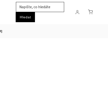
TIL
ZVÍŘATA
PRŮMYSLOVÉ ZBOŽÍ
HOBBY
Hledat
3]