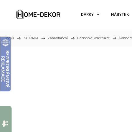
DÁRKY
NÁBYTEK
Domů
/
ZAHRADA
/
Zahradničení
/
Gabionové konstrukce
/
Gabionov