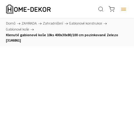
Domů
/
ZAHRADA
/
Zahradničení
/
Gabionové konstrukce
/
Gabionové koše
/
Klenuté gabionové koše 10ks 400x30x80/100 cm pozinkované železo
[3146861]