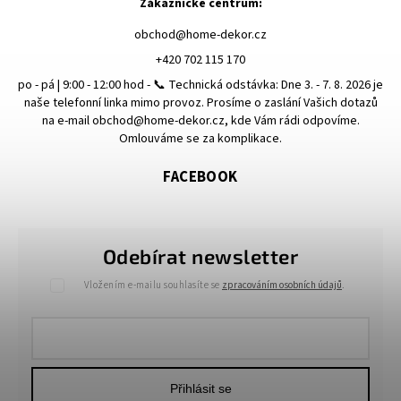
Zákaznické centrum:
obchod
@
home-dekor.cz
+420 702 115 170
po - pá | 9:00 - 12:00 hod - 📞 Technická odstávka: Dne 3. - 7. 8. 2026 je
naše telefonní linka mimo provoz. Prosíme o zaslání Vašich dotazů
na e-mail obchod@home-dekor.cz, kde Vám rádi odpovíme.
Omlouváme se za komplikace.
FACEBOOK
Odebírat newsletter
Vložením e-mailu souhlasíte se
zpracováním osobních údajů
.
Přihlásit se