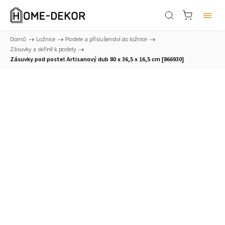
Domů
/
Ložnice
/
Postele a příslušenství do ložnice
/
Zásuvky a skříně k postely
/
Zásuvky pod postel Artisanový dub 80 x 36,5 x 16,5 cm [866930]