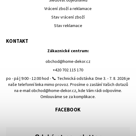
Sledovat objednávku
Vrácení zboží a reklamace
Stav vrácení zboží
Stav reklamace
KONTAKT
Zákaznické centrum:
obchod
@
home-dekor.cz
+420 702 115 170
po - pá | 9:00 - 12:00 hod - 📞 Technická odstávka: Dne 3. - 7. 8. 2026 je
naše telefonní linka mimo provoz. Prosíme o zaslání Vašich dotazů
na e-mail obchod@home-dekor.cz, kde Vám rádi odpovíme.
Omlouváme se za komplikace.
FACEBOOK