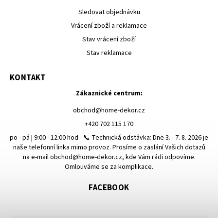
Sledovat objednávku
Vrácení zboží a reklamace
Stav vrácení zboží
Stav reklamace
KONTAKT
Zákaznické centrum:
obchod
@
home-dekor.cz
+420 702 115 170
po - pá | 9:00 - 12:00 hod - 📞 Technická odstávka: Dne 3. - 7. 8. 2026 je
naše telefonní linka mimo provoz. Prosíme o zaslání Vašich dotazů
na e-mail obchod@home-dekor.cz, kde Vám rádi odpovíme.
Omlouváme se za komplikace.
FACEBOOK