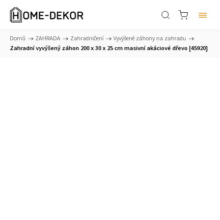
Domů
/
ZAHRADA
/
Zahradničení
/
Vyvýšené záhony na zahradu
/
Zahradní vyvýšený záhon 200 x 30 x 25 cm masivní akáciové dřevo [45920]