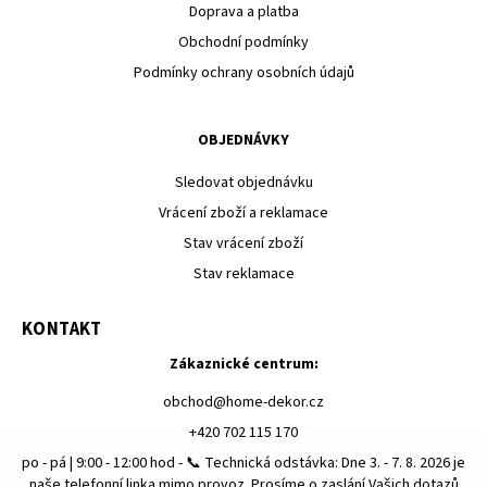
Doprava a platba
Obchodní podmínky
Podmínky ochrany osobních údajů
OBJEDNÁVKY
Sledovat objednávku
Vrácení zboží a reklamace
Stav vrácení zboží
Stav reklamace
KONTAKT
Zákaznické centrum:
obchod
@
home-dekor.cz
+420 702 115 170
po - pá | 9:00 - 12:00 hod - 📞 Technická odstávka: Dne 3. - 7. 8. 2026 je
naše telefonní linka mimo provoz. Prosíme o zaslání Vašich dotazů