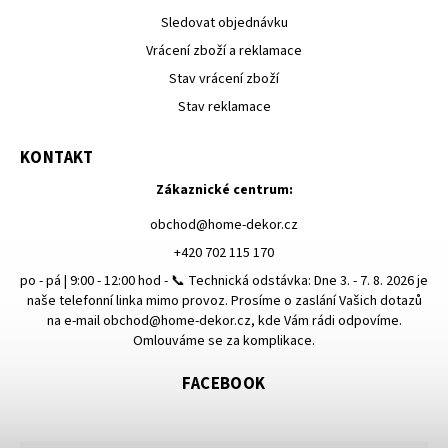
Sledovat objednávku
Vrácení zboží a reklamace
Stav vrácení zboží
Stav reklamace
KONTAKT
Zákaznické centrum:
obchod
@
home-dekor.cz
+420 702 115 170
po - pá | 9:00 - 12:00 hod - 📞 Technická odstávka: Dne 3. - 7. 8. 2026 je
naše telefonní linka mimo provoz. Prosíme o zaslání Vašich dotazů
na e-mail obchod@home-dekor.cz, kde Vám rádi odpovíme.
Omlouváme se za komplikace.
FACEBOOK