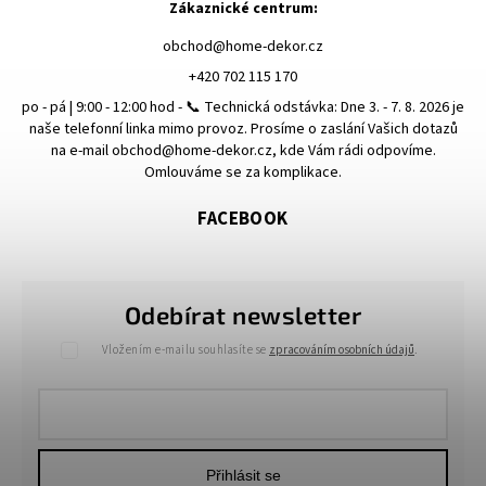
Zákaznické centrum:
obchod
@
home-dekor.cz
+420 702 115 170
po - pá | 9:00 - 12:00 hod - 📞 Technická odstávka: Dne 3. - 7. 8. 2026 je
naše telefonní linka mimo provoz. Prosíme o zaslání Vašich dotazů
na e-mail obchod@home-dekor.cz, kde Vám rádi odpovíme.
Omlouváme se za komplikace.
FACEBOOK
Odebírat newsletter
Vložením e-mailu souhlasíte se
zpracováním osobních údajů
.
Přihlásit se