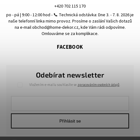
+420 702 115 170
po - pá | 9:00 - 12:00 hod - 📞 Technická odstávka: Dne 3. - 7. 8. 2026 je
naše telefonní linka mimo provoz. Prosíme o zaslání Vašich dotazů
na e-mail obchod@home-dekor.cz, kde Vám rádi odpovíme.
Omlouváme se za komplikace.
FACEBOOK
Odebírat newsletter
Vložením e-mailu souhlasíte se
zpracováním osobních údajů
.
Přihlásit se