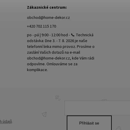
Zákaznické centrum:
obchod
@
home-dekor.cz
+420 702 115 170
po - pá | 9:00 - 12:00 hod - 📞 Technická
odstávka: Dne 3. - 7. 8. 2026 je naše
telefonní linka mimo provoz. Prosíme o
zaslání Vašich dotazů na e-mail
obchod@home-dekor.cz, kde Vám rádi
odpovíme. Omlouváme se za
komplikace.
h údajů
.
Přihlásit se