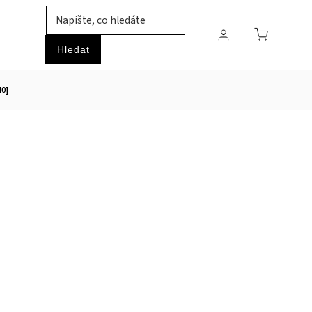
TIL
ZVÍŘATA
PRŮMYSLOVÉ ZBOŽÍ
HOBBY
Hledat
40]