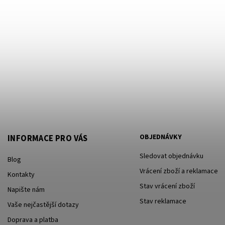
OBJEDNÁVKY
INFORMACE PRO VÁS
Sledovat objednávku
Blog
Vrácení zboží a reklamace
Kontakty
Stav vrácení zboží
Napište nám
Stav reklamace
Vaše nejčastější dotazy
Doprava a platba