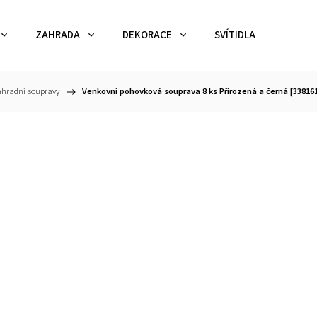
ZAHRADA
DEKORACE
SVÍTIDLA
TEX
hradní soupravy
/
Venkovní pohovková souprava 8 ks Přirozená a černá [33816