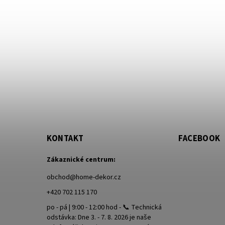
KONTAKT
FACEBOOK
Zákaznické centrum:
obchod
@
home-dekor.cz
+420 702 115 170
po - pá | 9:00 - 12:00 hod - 📞 Technická
odstávka: Dne 3. - 7. 8. 2026 je naše