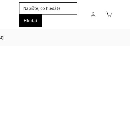
TIL
ZVÍŘATA
PRŮMYSLOVÉ ZBOŽÍ
HOBBY
Hledat
16]