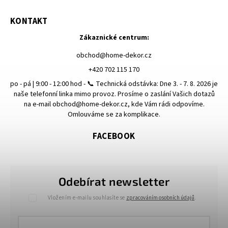
KONTAKT
Zákaznické centrum:
obchod
@
home-dekor.cz
+420 702 115 170
po - pá | 9:00 - 12:00 hod - 📞 Technická odstávka: Dne 3. - 7. 8. 2026 je
naše telefonní linka mimo provoz. Prosíme o zaslání Vašich dotazů
na e-mail obchod@home-dekor.cz, kde Vám rádi odpovíme.
Omlouváme se za komplikace.
FACEBOOK
Odebírat newsletter
Vložením e-mailu souhlasíte se
zpracováním osobních údajů
.